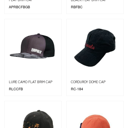
APRBCFBGB
RBFBC
LURE CAMO FLAT BRIM CAP
CORDUROY DOME CAP
RLCCFB
RC-184