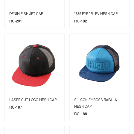
DENIM FISH JET CAP
1936 EYE "R" FV MESH CAP
RC-201
RC-182
LASER CUT LOGO MESH CAP
SILICON EMBOSS RAPALA
MESH CAP
RC-187
RC-188