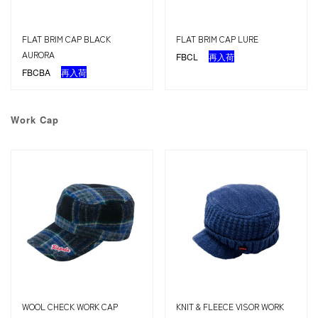
FLAT BRIM CAP BLACK
FLAT BRIM CAP LURE
AURORA
FBCL
再入荷
FBCBA
再入荷
Work Cap
WOOL CHECK WORK CAP
KNIT & FLEECE VISOR WORK