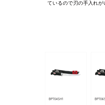
ているので刃の手入れが
BP704SH1
BP706