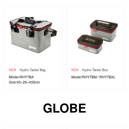
NEW
Hydro Tackel Bag
NEW
Hydro Tackel Box
Model:RHYTBA
Model:RHYTBM / RHYTBXL
Size:40×26×H26cm
GLOBE