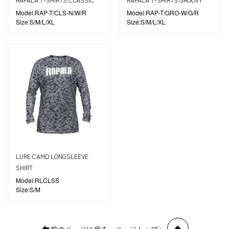
Model:RAP-T/CLS-N/W/R
Model:RAP-T/GRO-W/G/R
Size:S/M/L/XL
Size:S/M/L/XL
LURE CAMO LONGSLEEVE
SHIRT
Model:RLCLSS
Size:S/M
前のページに戻る
ページトップへ